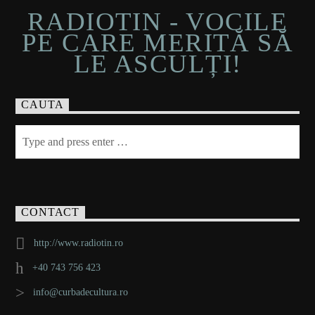
RADIOTIN - VOCILE
PE CARE MERITĂ SĂ
LE ASCULȚI!
CAUTA
CONTACT
http://www.radiotin.ro
+40 743 756 423
info@curbadecultura.ro