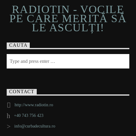
RADIOTIN - VOCILE
PE CARE MERITĂ SĂ
LE ASCULȚI!
CAUTA
CONTACT
http://www.radiotin.ro
+40 743 756 423
info@curbadecultura.ro