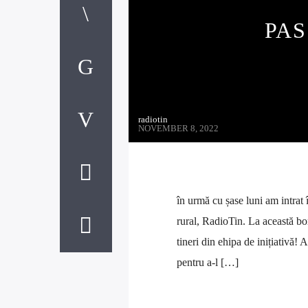
PAS
radiotin
NOVEMBER 8, 2022
în urmă cu șase luni am intrat 
rural, RadioTin. La această bo
tineri din ehipa de inițiativă! 
pentru a-l […]