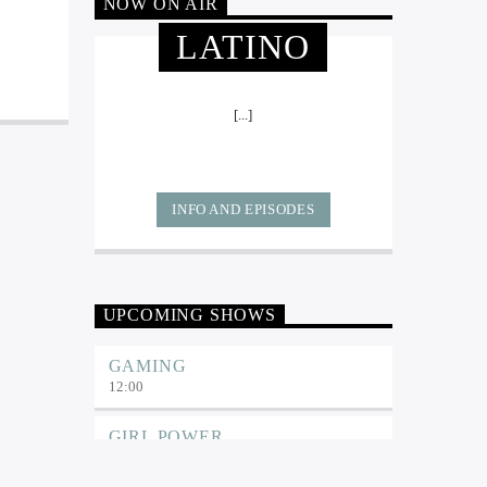
NOW ON AIR
LATINO
[...]
INFO AND EPISODES
UPCOMING SHOWS
GAMING
12:00
GIRL POWER
13:00