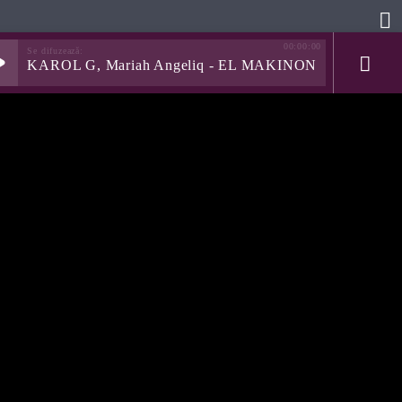
00:00:00
KAROL G, Mariah Angeliq - EL MAKINON