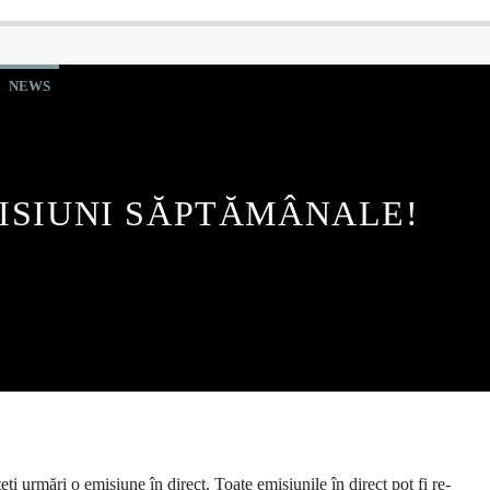
NEWS
ISIUNI SĂPTĂMÂNALE!
eți urmări o emisiune în direct. Toate emisiunile în direct pot fi re-