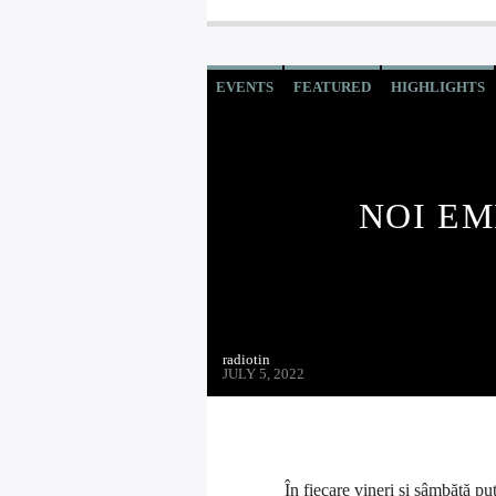
EVENTS
FEATURED
HIGHLIGHTS
NOI EM
radiotin
JULY 5, 2022
În fiecare vineri și sâmbătă put