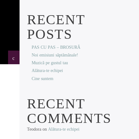
RECENT
POSTS
PAS CU PAS – BROSURĂ
Noi emisiuni săptămânale!
Muzică pe gustul tau
Alătura-te echipei
Cine suntem
RECENT
COMMENTS
Teodora
on
Alătura-te echipei