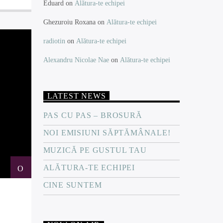
Eduard
on
Alătura-te echipei
Ghezuroiu Roxana
on
Alătura-te echipei
radiotin
on
Alătura-te echipei
Alexandru Nicolae Nae
on
Alătura-te echipei
LATEST NEWS
PAS CU PAS – BROSURĂ
NOI EMISIUNI SĂPTĂMÂNALE!
MUZICĂ PE GUSTUL TAU
ALĂTURA-TE ECHIPEI
CINE SUNTEM