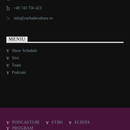
+40 743 756 423
info@curbadecultura.ro
MENIU
Show Schedule
Știri
Team
Podcasts
PODCASTURI
ȘTIRI
ECHIPA
PROGRAM