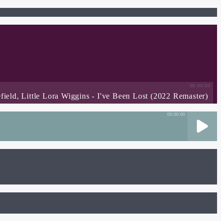
00:00:00
lefield, Little Lora Wiggins - I've Been Lost (2022 Remaster)
00:00:00