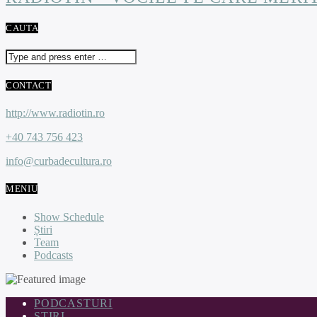
CAUTA
CONTACT
http://www.radiotin.ro
+40 743 756 423
info@curbadecultura.ro
MENIU
Show Schedule
Știri
Team
Podcasts
PODCASTURI
ȘTIRI