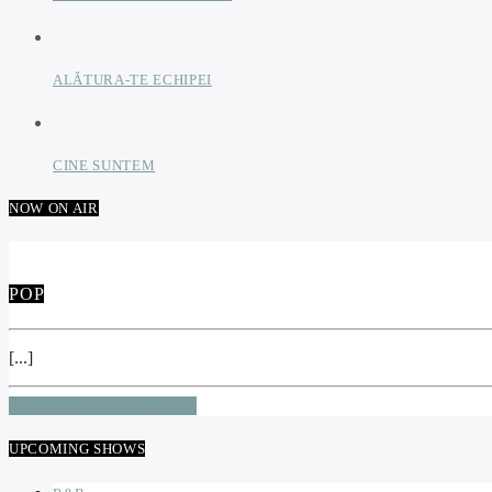
ALĂTURA-TE ECHIPEI
CINE SUNTEM
NOW ON AIR
POP
[...]
INFO AND EPISODES
UPCOMING SHOWS