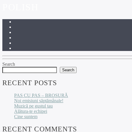
POLISH
Search
Search
RECENT POSTS
PAS CU PAS – BROSURĂ
Noi emisiuni săptămânale!
Muzică pe gustul tau
Alătura-te echipei
Cine suntem
RECENT COMMENTS