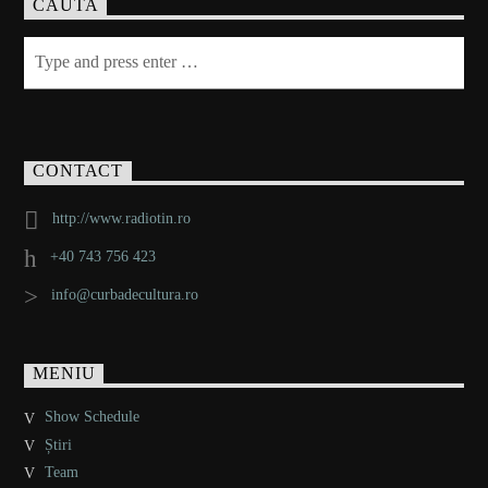
CAUTA
CONTACT
http://www.radiotin.ro
+40 743 756 423
info@curbadecultura.ro
MENIU
Show Schedule
Știri
Team