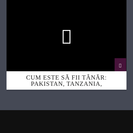
CUM ESTE SĂ FII TÂNĂR:
PAKISTAN, TANZANIA,
MADAGASCAR, POLONIA ȘI CEHIA