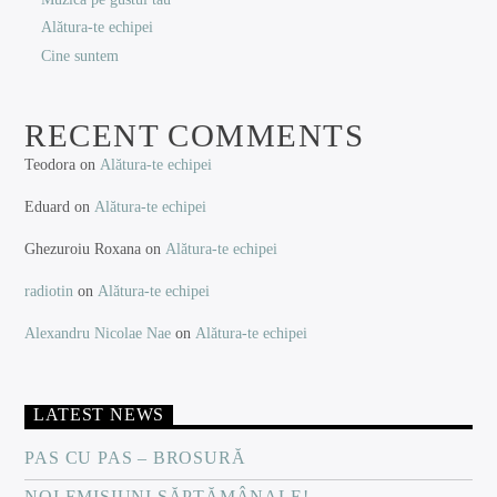
Alătura-te echipei
Cine suntem
RECENT COMMENTS
Teodora
on
Alătura-te echipei
Eduard
on
Alătura-te echipei
Ghezuroiu Roxana
on
Alătura-te echipei
radiotin
on
Alătura-te echipei
Alexandru Nicolae Nae
on
Alătura-te echipei
LATEST NEWS
PAS CU PAS – BROSURĂ
NOI EMISIUNI SĂPTĂMÂNALE!