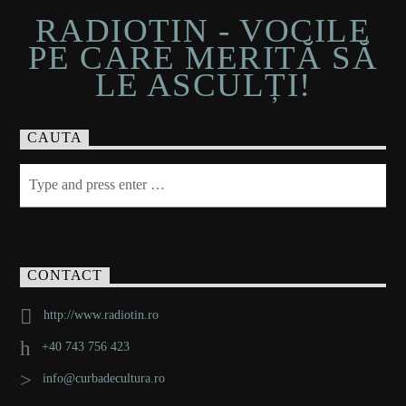
RADIOTIN - VOCILE
PE CARE MERITĂ SĂ
LE ASCULȚI!
CAUTA
CONTACT
http://www.radiotin.ro
+40 743 756 423
info@curbadecultura.ro